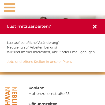
Skip
to
Primary
Menu
content
Startseite
Lust mitzuarbeiten?
Behandlung
Prophylaxe
Lust auf berufliche Veränderung?
Neugierig auf Arbeiten bei uns?
Praxis
Wir sind immer interessiert, Anruf oder Email genügen.
Jobs
Jobs und offene Stellen in unserer Praxis
Gemeinschafts­
Zahnärzte
Blog
Wir stellen ein!
Wir bilden aus!
praxis
Robert
Service
Schwan-
Schwan
Nebling
und
Kontakt
Koblenz
Dr.
Zahnarztpraxis
Hohen­zollern­straße 25
Sascha
Schwan
Nebling
Nebling
Öffnungs­zeiten