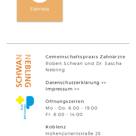
Fairness
Suchen
nach:
Zur
Praxis
Gemeinschafts­praxis Zahnärzte
Zahnarztpraxis
Robert Schwan und Dr. Sascha
Schwan
Startseite
Nebling
Nebling
Daten­schutz­erklärung >>
Impressum >>
Prophylaxe
Öffnungszeiten
Öffnungszeiten
Plus
Mo - Do:
8:00 - 19:00
Fr:
8:00 - 14:00
Adresse
Koblenz
Hohen­zollern­straße 25